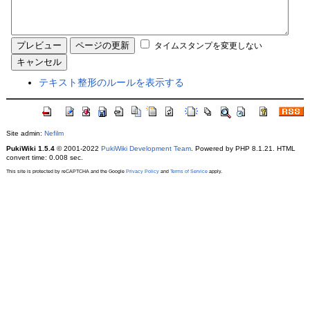
タイムスタンプを変更しない
テキスト整形のルールを表示する
Site admin:
Nefilm
PukiWiki 1.5.4
© 2001-2022
PukiWiki Development Team
. Powered by PHP 8.1.21. HTML
convert time: 0.008 sec.
This site is protected by reCAPTCHA and the Google
Privacy Policy
and
Terms of Service
apply.