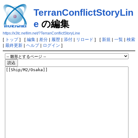
TerranConflictStoryLin
e
の編集
https://x3tc.nefilm.net/?TerranConflictStoryLine
[
トップ
] [
編集
|
差分
|
履歴
|
添付
|
リロード
] [
新規
|
一覧
|
検索
|
最終更新
|
ヘルプ
|
ログイン
]