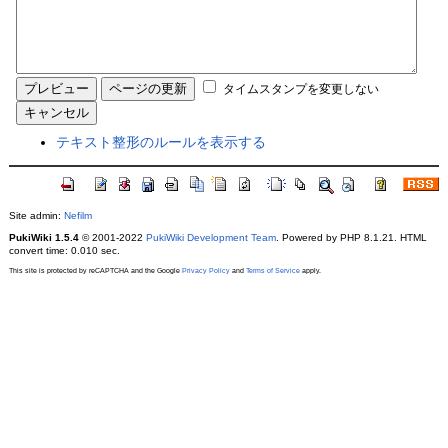
タイムスタンプを変更しない
テキスト整形のルールを表示する
Site admin:
Nefilm
PukiWiki 1.5.4
© 2001-2022
PukiWiki Development Team
. Powered by PHP 8.1.21. HTML
convert time: 0.010 sec.
This site is protected by reCAPTCHA and the Google
Privacy Policy
and
Terms of Service
apply.