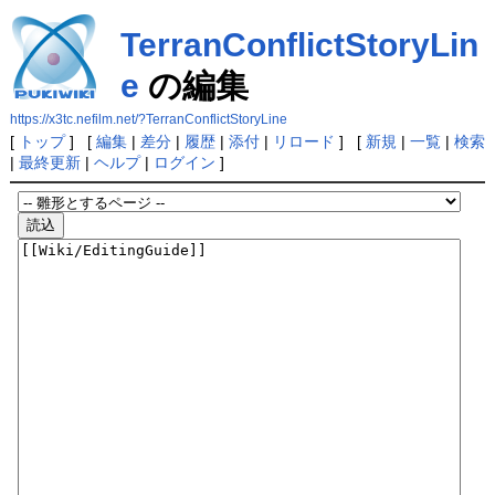
TerranConflictStoryLin
e
の編集
https://x3tc.nefilm.net/?TerranConflictStoryLine
[
トップ
] [
編集
|
差分
|
履歴
|
添付
|
リロード
] [
新規
|
一覧
|
検索
|
最終更新
|
ヘルプ
|
ログイン
]