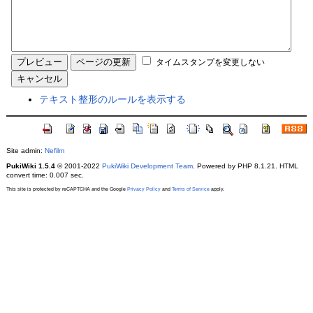
タイムスタンプを変更しない
テキスト整形のルールを表示する
Site admin:
Nefilm
PukiWiki 1.5.4
© 2001-2022
PukiWiki Development Team
. Powered by PHP 8.1.21. HTML
convert time: 0.007 sec.
This site is protected by reCAPTCHA and the Google
Privacy Policy
and
Terms of Service
apply.