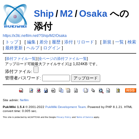
Ship
/
M2
/
Osaka
への
添付
https://x3tc.nefilm.net/?Ship/M2/Osaka
[
トップ
] [
編集
|
差分
|
履歴
|
添付
|
リロード
] [
新規
|
一覧
|
検索
|
最終更新
|
ヘルプ
|
ログイン
]
[
添付ファイル一覧
] [
全ページの添付ファイル一覧
]
アップロード可能最大ファイルサイズは 1,024KB です。
添付ファイル:
管理者パスワード:
Site admin:
Nefilm
PukiWiki 1.5.4
© 2001-2022
PukiWiki Development Team
. Powered by PHP 8.1.21. HTML
convert time: 0.005 sec.
This site is protected by reCAPTCHA and the Google
Privacy Policy
and
Terms of Service
apply.