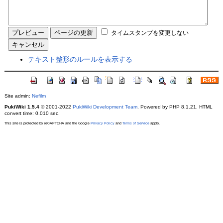
タイムスタンプを変更しない
テキスト整形のルールを表示する
Site admin:
Nefilm
PukiWiki 1.5.4
© 2001-2022
PukiWiki Development Team
. Powered by PHP 8.1.21. HTML
convert time: 0.010 sec.
This site is protected by reCAPTCHA and the Google
Privacy Policy
and
Terms of Service
apply.