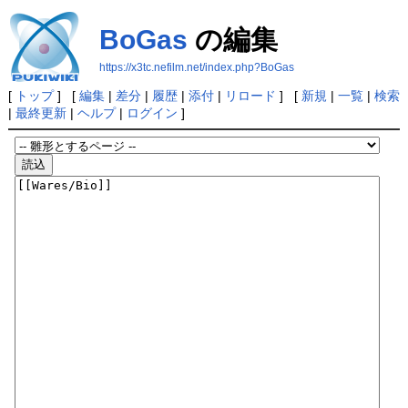
BoGas
の編集
https://x3tc.nefilm.net/index.php?BoGas
[
トップ
] [
編集
|
差分
|
履歴
|
添付
|
リロード
] [
新規
|
一覧
|
検索
|
最終更新
|
ヘルプ
|
ログイン
]