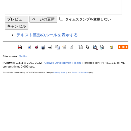
タイムスタンプを変更しない
テキスト整形のルールを表示する
Site admin:
Nefilm
PukiWiki 1.5.4
© 2001-2022
PukiWiki Development Team
. Powered by PHP 8.1.21. HTML
convert time: 0.005 sec.
This site is protected by reCAPTCHA and the Google
Privacy Policy
and
Terms of Service
apply.