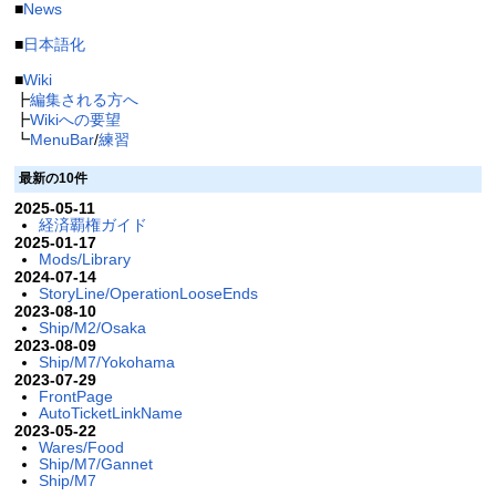
■
News
■
日本語化
■
Wiki
┣
編集される方へ
┣
Wikiへの要望
┗
MenuBar
/
練習
最新の10件
2025-05-11
経済覇権ガイド
2025-01-17
Mods/Library
2024-07-14
StoryLine/OperationLooseEnds
2023-08-10
Ship/M2/Osaka
2023-08-09
Ship/M7/Yokohama
2023-07-29
FrontPage
AutoTicketLinkName
2023-05-22
Wares/Food
Ship/M7/Gannet
Ship/M7