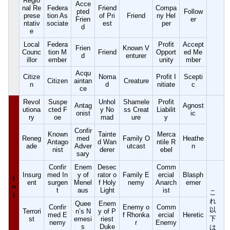
Regio
Acce
nal Re
Federa
Friend
Compa
pted
Follow
prese
tion As
of Pri
Friend
ny Hel
Frien
er
ntativ
sociate
est
per
d
e
Local
Federa
Profit
Accept
Frien
Known V
Counc
tion M
Friend
Opport
ed Me
d
enturer
illor
ember
unity
mber
Acqu
Citize
Noma
Profit I
Scepti
Citizen
aintan
Creature
n
d
nitiate
c
ce
Revol
Suspe
Unhol
Shamele
Profit
Antag
Agnost
utiona
cted F
y No
ss Creat
Liabilit
onist
ic
ry
oe
mad
ure
y
Confir
Known
Tainte
Merca
Reneg
med
Family O
Heathe
Antago
d Wan
ntile R
ade
Adver
utcast
n
nist
derer
ebel
sary
Confir
Enem
Desec
Comm
Insurg
med In
y of
rator o
Family E
ercial
Blasph
I
ent
surgen
Menel
f Holy
nemy
Anarch
emer
n
t
aus
Light
ist
こ
t
れ
Quee
Enem
Confir
Enemy o
Comm
以
Terrori
n’s N
y of P
med E
f Rhonka
ercial
Heretic
下
st
emesi
riest
nemy
r
Enemy
s
Duke
は