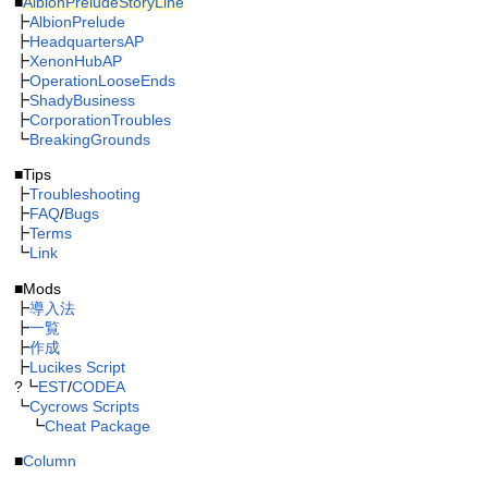
■
AlbionPreludeStoryLine
┣
AlbionPrelude
┣
HeadquartersAP
┣
XenonHubAP
┣
OperationLooseEnds
┣
ShadyBusiness
┣
CorporationTroubles
┗
BreakingGrounds
■Tips
┣
Troubleshooting
┣
FAQ
/
Bugs
┣
Terms
┗
Link
■Mods
┣
導入法
┣
一覧
┣
作成
┣
Lucikes Script
?┗
EST
/
CODEA
┗
Cycrows Scripts
┗
Cheat Package
■
Column