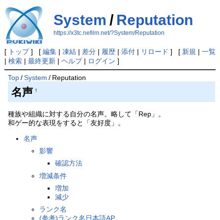
System
/
Reputation
https://x3tc.nefilm.net/?System/Reputation
[
トップ
] [
編集
|
凍結
|
差分
|
履歴
|
添付
|
リロード
] [
新規
|
一覧
|
検索
|
最終更新
|
ヘルプ
|
ログイン
]
Top
/
System
/
Reputation
名声
†
種族や組織に対する自分の名声。略して「Rep」。
和ゲー的な表現をすると「友好度」。
名声
影響
確認方法
増減条件
増加
減少
ランク名
(参考)ランク名日本語AP