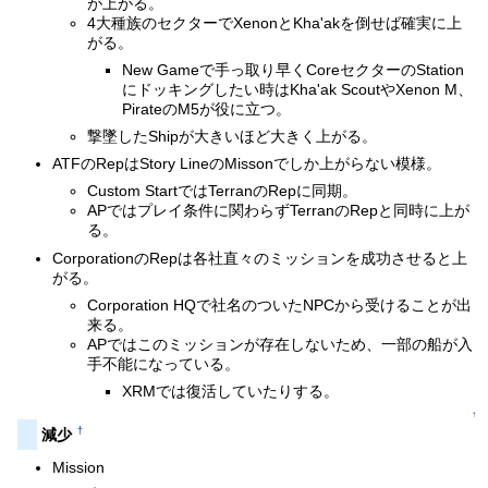
が上がる。
4大種族のセクターでXenonとKha'akを倒せば確実に上
がる。
New Gameで手っ取り早くCoreセクターのStation
にドッキングしたい時はKha'ak ScoutやXenon M、
PirateのM5が役に立つ。
撃墜したShipが大きいほど大きく上がる。
ATFのRepはStory LineのMissonでしか上がらない模様。
Custom StartではTerranのRepに同期。
APではプレイ条件に関わらずTerranのRepと同時に上が
る。
CorporationのRepは各社直々のミッションを成功させると上
がる。
Corporation HQで社名のついたNPCから受けることが出
来る。
APではこのミッションが存在しないため、一部の船が入
手不能になっている。
XRMでは復活していたりする。
↑
†
減少
Mission