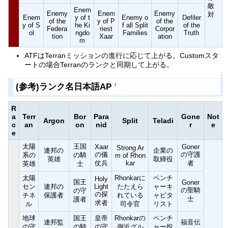
敵
Enem
Enemy
Enem
Enemy
対
Enem
y of t
Enemy o
Defiler
of the
y of P
of the
y of S
he Ki
f all Split
of the
Federa
riest
Corpor
ol
ngdo
Families
Truth
tion
Xaar
ation
m
ATFはTerranミッションの進行に応じて上がる。Customスタ
ートの場合Terranのランクと同期して上がる。
↑
(参考)ランク名日本語AP
†
R
a
Terr
Bor
Para
Gone
Not
Argon
Split
Teladi
c
an
on
nid
r
e
e
太陽
王国
Xaar
Goner
Strong Ar
連邦の
企業の
の儀
の守護
系の
の騎
m of Rhon
英雄
取締役
仗兵
kar
者
英雄
士
太陽
Rhonkarに
ベンチ
Holy
国王
Goner
セン
連邦の
Light
たたえら
ャーキ
の聖騎
の守
の探
チネ
保護者
れている
ャピタ
士
護者
求者
ル
司令官
リスト
地球
国王
皇帝
Rhonkarの
ベンチ
連邦監
福音伝
の守
の騎
の守
側近グル
ャー投