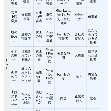
視員
道者
護者
士
護者
ープ
資家
Rhonkarに
惑星
女王
連邦司
皇帝
特権を与
会社オ
上院
の守
伝道師
令官
の友
えられた
ーナー
議員
護者
仲間
たたえ
地の
女王
Pries
連邦の
Familyの
会社の
られて
tの保
使用
の騎
守護者
守護者
支配人
いる巡
護者
人
士
礼者
Pries
イオ
信頼さ
女王
信頼さ
t Kin
著名な仲
の戦
れてい
の護
大株主
れた巡
gの
間
士
る味方
衛
礼者
I
友
n
t
受け入
Pries
火星
れられ
高潔
t Du
Familyの
忠実な
の兵
たアド
な仲
株主
keの
友
信者
士
バイザ
間
友
ー
上院
信頼
友人と
Pries
アド
され
企業の
tの盟
しての
同僚
信者
バイ
た廷
商人
友
承認
ザー
臣