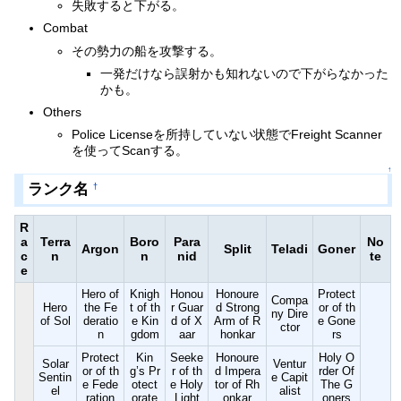
失敗すると下がる。
Combat
その勢力の船を攻撃する。
一発だけなら誤射かも知れないので下がらなかった
かも。
Others
Police Licenseを所持していない状態でFreight Scanner
を使ってScanする。
↑
ランク名
†
R
a
Terra
Boro
Para
No
Argon
Split
Teladi
Goner
c
n
n
nid
te
e
Hero of
Knigh
Honou
Honoure
Protect
Compa
Hero
the Fe
t of th
r Guar
d Strong
or of th
ny Dire
of Sol
deratio
e Kin
d of X
Arm of R
e Gone
ctor
n
gdom
aar
honkar
rs
Protect
Kin
Seeke
Honoure
Holy O
Solar
Ventur
or of th
g’s Pr
r of th
d Impera
rder Of
Sentin
e Capit
e Fede
otect
e Holy
tor of Rh
The G
el
alist
ration
orate
Light
onkar
oners