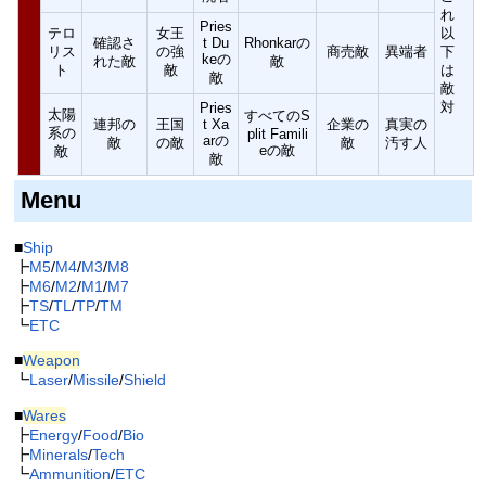
れ
Pries
テロ
女王
以
確認さ
t Du
Rhonkarの
リス
の強
商売敵
異端者
下
keの
れた敵
敵
ト
敵
は
敵
敵
対
Pries
太陽
すべてのS
連邦の
王国
t Xa
企業の
真実の
系の
plit Famili
arの
敵
の敵
敵
汚す人
eの敵
敵
敵
Menu
■
Ship
┣
M5
/
M4
/
M3
/
M8
┣
M6
/
M2
/
M1
/
M7
┣
TS
/
TL
/
TP
/
TM
┗
ETC
■
Weapon
┗
Laser
/
Missile
/
Shield
■
Wares
┣
Energy
/
Food
/
Bio
┣
Minerals
/
Tech
┗
Ammunition
/
ETC