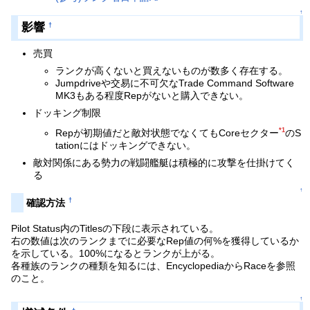
↑
影響
†
売買
ランクが高くないと買えないものが数多く存在する。
Jumpdriveや交易に不可欠なTrade Command Software
MK3もある程度Repがないと購入できない。
ドッキング制限
*1
Repが初期値だと敵対状態でなくてもCoreセクター
のS
tationにはドッキングできない。
敵対関係にある勢力の戦闘艦艇は積極的に攻撃を仕掛けてく
る
↑
†
確認方法
Pilot Status内のTitlesの下段に表示されている。
右の数値は次のランクまでに必要なRep値の何%を獲得しているか
を示している。100%になるとランクが上がる。
各種族のランクの種類を知るには、EncyclopediaからRaceを参照
のこと。
↑