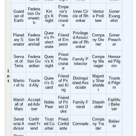
Empe
Federa
Guard
Kin
ror’s
Inner Cir
Ventur
Goner
tion Ov
ian of
g’s K
Prote
cle of Rh
e Profi
Evang
erwatc
Earth
night
ctorat
onkar
teer
elist
h
e
Quee
Privilege
Planet
Federa
Friend
Compa
Goner
n’s Pr
d Associ
ary S
tion M
of Em
ny Ow
Preach
otect
ate of Rh
enator
arshall
peror
ner
er
orate
onkar
Priest
Serva
Federa
Quee
Compa
Honour
Prote
Family P
nt of
tion Gu
n’s K
ny Ma
ed Pilg
ctorat
rotector
Terra
ardian
night
nager
rim
e
I
n
Friend
Majorit
Quee
Distingui
Truste
t
Warrio
Truste
of Pri
y Shar
n’s G
shed Ass
d Pilgri
r of Io
d Ally
est Ki
eholde
uard
ociate
m
ng
r
Friend
Marsh
Accept
Faithfu
Noble
of Pri
Family F
Shareh
all of
ed Adv
l Belie
Peer
est D
riend
older
Mars
iser
ver
uke
Senat
Confir
Trust
Priest
Compa
Believ
orial A
med Fr
ed Co
Confid
Comrade
ny Tra
er
dvisor
iend
urtier
ante
der