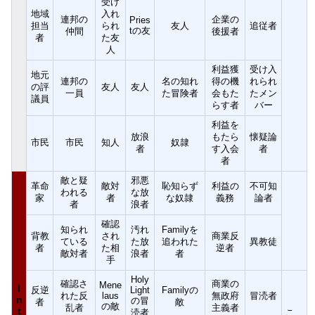
受け
地域
入れ
連邦の
企業の
Pries
担当
られ
友人
追従者
tの友
仲間
後援者
者
た友
人
利益獲
受け入
地元
連邦の
名の知れ
得の機
れられ
の評
友人
友人
一員
た冒険者
会もた
たメン
議員
らす者
バー
利益を
放浪
もたら
懐疑論
市民
市民
知人
奴隷
者
す入会
者
者
敵と疑
邪悪
革命
敵対
恥知らず
利益の
不可知
われる
な放
家
者
な奴隷
義務
論者
者
浪者
確認
知られ
汚れ
Familyを
背教
され
商業反
ている
た放
追われた
異教徒
者
た相
逆者
敵対者
浪者
者
手
Holy
確認さ
商業の
Mene
I
反逆
Light
Familyの
れた反
laus
無政府
冒涜者
n
の冒
者
敵
の敵
乱者
主義者
t
涜者
こ