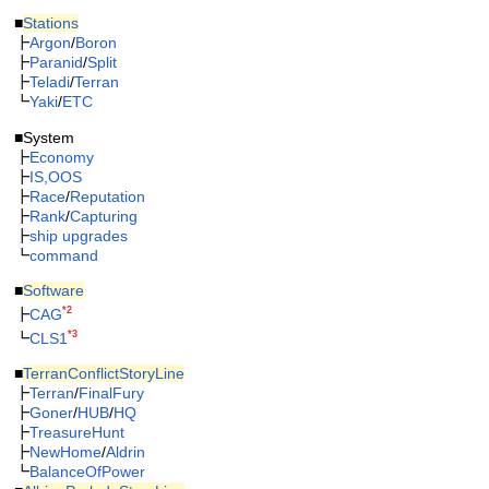
■
Stations
┣
Argon
/
Boron
┣
Paranid
/
Split
┣
Teladi
/
Terran
┗
Yaki
/
ETC
■System
┣
Economy
┣
IS,OOS
┣
Race
/
Reputation
┣
Rank
/
Capturing
┣
ship upgrades
┗
command
■
Software
*2
┣
CAG
*3
┗
CLS1
■
TerranConflictStoryLine
┣
Terran
/
FinalFury
┣
Goner
/
HUB
/
HQ
┣
TreasureHunt
┣
NewHome
/
Aldrin
┗
BalanceOfPower