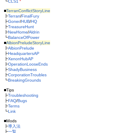
┗
CLS1
■
TerranConflictStoryLine
┣
Terran
/
FinalFury
┣
Goner
/
HUB
/
HQ
┣
TreasureHunt
┣
NewHome
/
Aldrin
┗
BalanceOfPower
■
AlbionPreludeStoryLine
┣
AlbionPrelude
┣
HeadquartersAP
┣
XenonHubAP
┣
OperationLooseEnds
┣
ShadyBusiness
┣
CorporationTroubles
┗
BreakingGrounds
■Tips
┣
Troubleshooting
┣
FAQ
/
Bugs
┣
Terms
┗
Link
■Mods
┣
導入法
┣
一覧