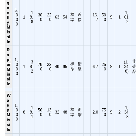
g
o
5,
n
1
1,
標
近
0
30
22
16.
50
fl
1
8.
63
54
S
1
01
0
0
0
準
接
7
0
8
2
y
0
M
is
si
le
R
a
pi
1,
3
(1,
標
衝
er
0
78
22
25
1
8.
49
95
6.7
S
1
34
M
0
0
0
準
撃
0
2
8)
0
is
si
le
W
a
s
1,
1
1,
標
衝
p
0
56
13
75
8
8.
32
48
2.0
S
2
34
M
0
0
0
準
撃
0
1
8
0
is
si
le