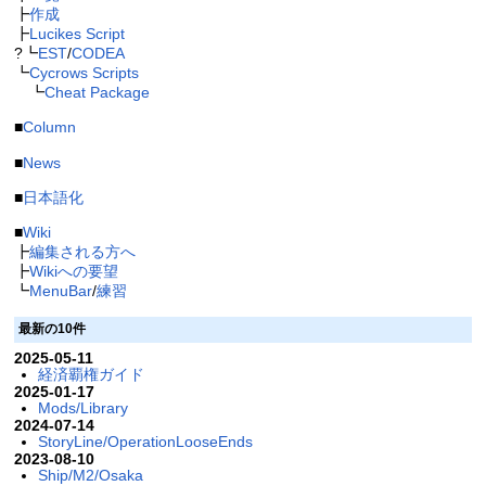
┣
作成
┣
Lucikes Script
?┗
EST
/
CODEA
┗
Cycrows Scripts
┗
Cheat Package
■
Column
■
News
■
日本語化
■
Wiki
┣
編集される方へ
┣
Wikiへの要望
┗
MenuBar
/
練習
最新の10件
2025-05-11
経済覇権ガイド
2025-01-17
Mods/Library
2024-07-14
StoryLine/OperationLooseEnds
2023-08-10
Ship/M2/Osaka