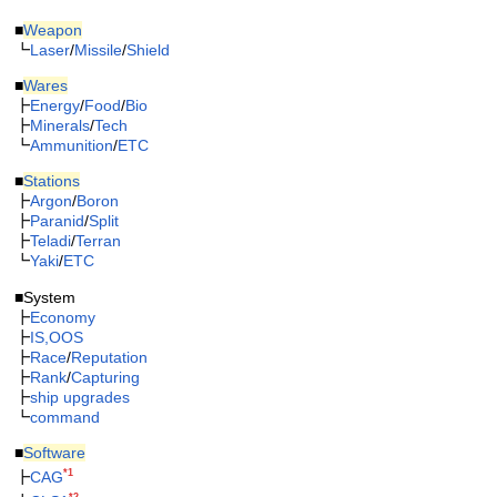
■
Weapon
┗
Laser
/
Missile
/
Shield
■
Wares
┣
Energy
/
Food
/
Bio
┣
Minerals
/
Tech
┗
Ammunition
/
ETC
■
Stations
┣
Argon
/
Boron
┣
Paranid
/
Split
┣
Teladi
/
Terran
┗
Yaki
/
ETC
■System
┣
Economy
┣
IS,OOS
┣
Race
/
Reputation
┣
Rank
/
Capturing
┣
ship upgrades
┗
command
■
Software
*1
┣
CAG
*2