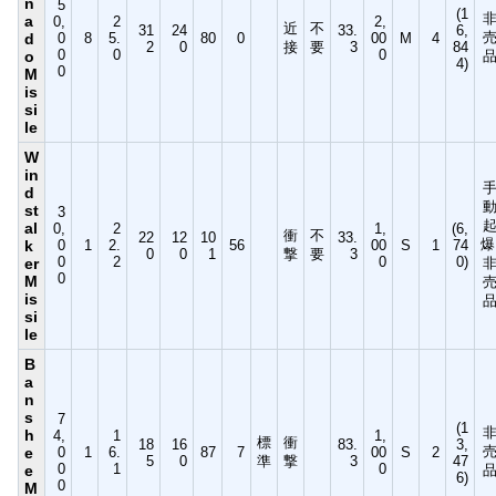
n
5
(1
a
0,
2
2,
近
不
31
24
33.
6,
d
0
8
5.
80
0
00
M
4
2
0
接
要
3
84
0
0
0
o
4)
0
M
is
si
le
W
in
d
st
3
al
0,
2
1,
(6,
衝
不
22
12
10
33.
爆
k
0
1
2.
56
00
S
1
74
0
0
1
撃
要
3
0
2
0
0)
er
0
M
is
si
le
B
a
n
s
7
(1
h
4,
1
1,
標
衝
18
16
83.
3,
e
0
1
6.
87
7
00
S
2
5
0
準
撃
3
47
0
1
0
e
6)
0
M