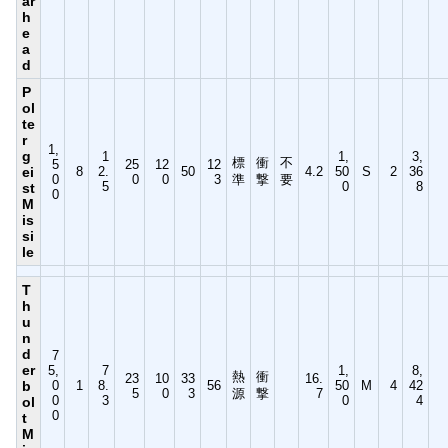
ar
h
e
a
d
P
ol
te
r
1,
g
1
1,
3,
標
衝
不
5
25
12
12
ei
8
2.
50
4.2
50
S
2
36
0
0
0
3
準
撃
要
5
0
8
st
0
M
is
si
le
T
h
u
n
d
7
er
5,
7
1,
8,
熱
衝
23
10
33
16.
b
0
1
8.
56
50
M
4
42
5
0
3
源
撃
7
0
3
0
4
ol
0
t
M