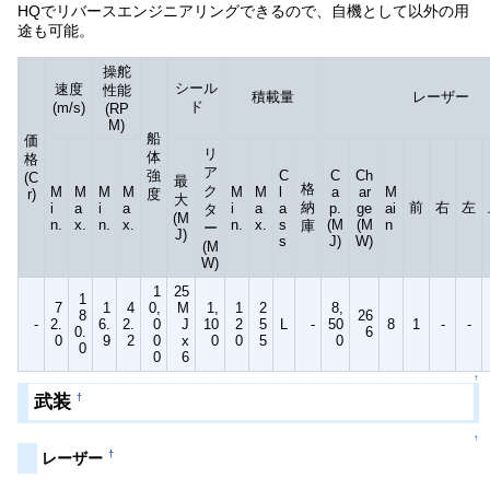
HQでリバースエンジニアリングできるので、自機として以外の用
途も可能。
操舵
シール
速度
性能
積載量
レーザー
ド
(m/s)
(RP
M)
船
価
リ
体
格
ア
強
C
C
Ch
(C
最
格
ク
M
M
M
M
M
M
l
a
ar
M
r)
度
大
納
前
右
左
i
a
i
a
i
a
a
p.
ge
ai
タ
(M
n.
x.
n.
x.
n.
x.
s
(M
(M
n
庫
ー
J)
s
J)
W)
(M
W)
1
25
1
7
1
4
0,
M
1,
1
2
8,
8
26
-
2.
6.
2.
0
J
10
2
5
L
-
50
8
1
-
-
0.
6
0
9
2
0
x
0
0
5
0
0
0
6
↑
武装
†
↑
†
レーザー