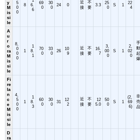
1
近
不
y
5
69
30
25
22
8
6.
24
0
3.3
S
1
M
0
0
0
接
要
0
4
6
0
is
si
le
A
u
r
8,
o
1
3,
2,
近
不
0
70
33
10
16.
ra
1
8.
26
00
S
1
02
0
0
0
9
接
要
7
1
0
0
M
0
is
si
le
Fi
re
la
n
4,
1
(2,
近
不
c
5
60
30
12
12
50
1
8.
31
S
1
69
e
0
0
0
2
接
要
5.0
0
3
6)
0
M
is
si
le
D
ra