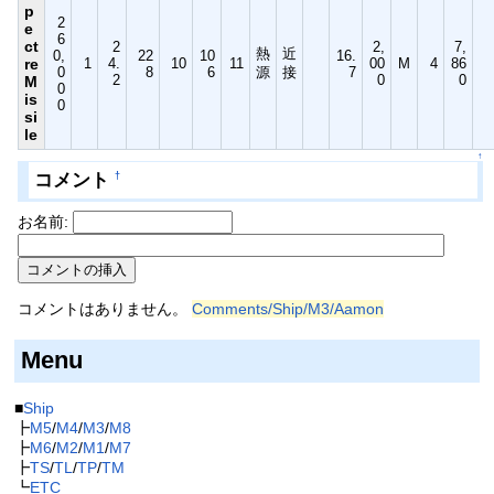
p
2
e
6
ct
2
2,
7,
熱
近
0,
22
10
16.
re
1
4.
10
11
00
M
4
86
0
8
6
源
接
7
2
0
0
M
0
is
0
si
le
↑
コメント
†
お名前:
コメントはありません。
Comments/Ship/M3/Aamon
Menu
■
Ship
┣
M5
/
M4
/
M3
/
M8
┣
M6
/
M2
/
M1
/
M7
┣
TS
/
TL
/
TP
/
TM
┗
ETC