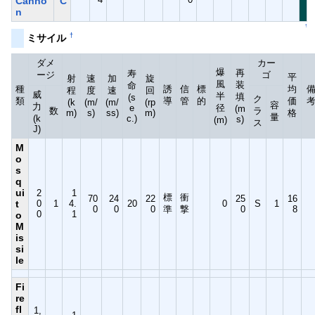
Canno
C
n
↑
†
ミサイル
ダメ
カー
爆
再
寿
ージ
ゴ
平
射
速
加
旋
風
装
命
種
誘
信
標
均
程
度
速
回
威
半
填
(s
ク
類
導
管
的
価
(k
(m/
(m/
(rp
容
力
e
径
(m
数
ラ
m)
s)
ss)
m)
格
量
(k
c.)
s)
(m)
ス
J)
M
o
s
q
ui
2
1
標
衝
70
24
22
25
16
t
0
1
4.
20
0
S
1
0
0
0
準
撃
0
8
0
1
o
M
is
si
le
Fi
re
fl
1,