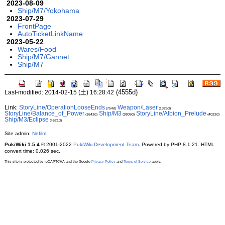
2023-08-09
Ship/M7/Yokohama
2023-07-29
FrontPage
AutoTicketLinkName
2023-05-22
Wares/Food
Ship/M7/Gannet
Ship/M7
(4555d)
Last-modified: 2014-02-15 (土) 16:28:42
Link:
StoryLine/OperationLooseEnds
Weapon/Laser
(754d)
(1325d)
StoryLine/Balance_of_Power
Ship/M3
StoryLine/Albion_Prelude
(1642d)
(3809d)
(4022d)
Ship/M3/Eclipse
(4521d)
Site admin:
Nefilm
PukiWiki 1.5.4
© 2001-2022
PukiWiki Development Team
. Powered by PHP 8.1.21. HTML
convert time: 0.026 sec.
This site is protected by reCAPTCHA and the Google
Privacy Policy
and
Terms of Service
apply.