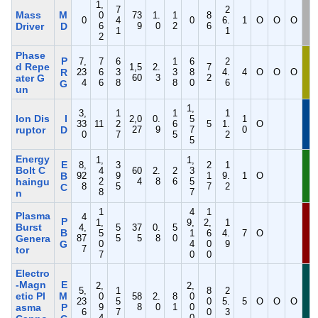
1,
7
2
Mass
M
0
73
1.
1
8
0
4
0
6.
1
O
O
O
Driver
D
6
9
0
2
6
1
1
2
Phase
P
7,
7
6
1
6
2
d Repe
1,5
2.
7
R
23
6
3
3
8
4.
4
O
O
O
ater G
60
3
2
4
6
8
8
0
6
G
un
1,
3,
1
1
1
Ion Dis
I
2,0
0.
5
1
33
11
2
6
5
1.
O
ruptor
D
27
9
7
0
0
7
5
2
5
Energy
1,
1,
E
8,
3
2
1
Bolt C
4
60
2.
2
3
B
92
9
1
9.
1
O
haingu
2
4
8
6
5
8
5
7
2
C
8
7
n
1
4
1
Plasma
4
P
1,
9,
2,
1
Burst
4,
5
37
0.
5
B
5
1
6
4.
7
O
Genera
87
5
5
8
0
G
0
4
0
9
7
tor
7
0
0
Electro
-Magn
E
2,
2,
5,
1
8
2
etic Pl
M
0
58
2.
8
0
23
5
0
5.
5
O
O
O
asma
P
9
8
0
1
0
6
7
0
3
4
0