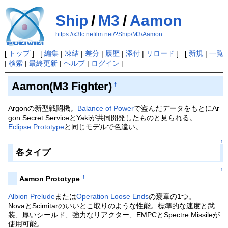
Ship
/
M3
/
Aamon
https://x3tc.nefilm.net/?Ship/M3/Aamon
[
トップ
] [
編集
|
凍結
|
差分
|
履歴
|
添付
|
リロード
] [
新規
|
一覧
|
検索
|
最終更新
|
ヘルプ
|
ログイン
]
Aamon(M3 Fighter)
†
Argonの新型戦闘機。
Balance of Power
で盗んだデータをもとにAr
gon Secret ServiceとYakiが共同開発したものと見られる。
Eclipse Prototype
と同じモデルで色違い。
↑
各タイプ
†
↑
†
Aamon Prototype
Albion Prelude
または
Operation Loose Ends
の褒章の1つ。
NovaとScimitarのいいとこ取りのような性能。標準的な速度と武
装、厚いシールド、強力なリアクター、EMPCとSpectre Missileが
使用可能。