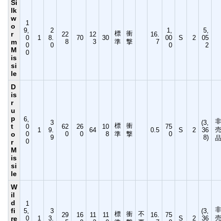
Si
lk
w
1
o
9,
2
1,
5,
標
衝
r
22
12
16.
0
1
8.
70
30
00
S
2
05
m
8
3
準
撃
7
0
0
0
2
M
0
is
si
le
D
is
r
u
p
6,
3
(3,
標
衝
t
0
62
26
10
75
1
9.
64
0.5
S
2
36
o
0
0
0
8
準
撃
0
9
8)
0
r
M
is
si
le
W
il
d
1
fi
5,
3
(3,
標
衝
不
29
16
11
11
16.
75
re
0
1
3.
S
2
36