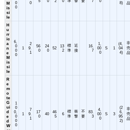
5
0
2
0
準
撃
要
7
0
0
0
8)
M
0
is
si
le
H
u
rr
ic
6,
a
2
1,
(4,
標
近
0
56
24
13
16.
n
1
9.
52
00
S
1
04
0
0
0
2
準
接
7
1
0
4)
e
0
M
is
si
le
R
e
m
o
te
G
1
ui
0
(2
7
4,
標
衝
不
d
0,
17
46
83.
6,
1
9.
40
6
00
S
3
e
0
0
5
準
撃
要
3
95
1
0
0
2)
d
0
W