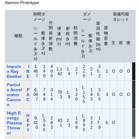
Aamon Prototype
秒間ダ
ダメ
装備可能
メージ
ージ
タレット
分
旋
間
秒
貨
シ
弾
射
回
シ
船
発
間
物
ー
速
程
性
ー
船
種類
体
射
消
容
ル
(m/
(k
能
ル
体
主
前
後
(k
弾
s)
m)
費
量
ド
(rp
ド
(k
J/
数
m)
(k
J)
(k
s)
J/
J)
s)
Impuls
I
1,
1
4
2
2
1,1
1.
2
2
e Ray
R
46
4
0
2
5.
1
O
O
O
62
4
7
1
7
0
0
0
2
Emitter
E
Particl
1,
e Accel
P
6,
7
3
1
1
2
70
1.
1
erator
A
04
4
1
2
4
0.
3
O
O
O
3
9
5
7
9
4
0
3
5
Canno
C
5
n
High E
H
1,
1,
nergy
9,
2
1
3
1
E
5
43
2.
9
Plasma
41
8
8
3
7.
6
O
P
6
1
3
9
0
3
9
2
9
Throw
6
5
T
er