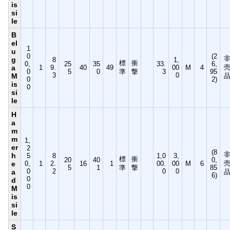
is
si
le
B
el
1
u
0
(2
g
8
1,
標
衝
0,
25
35
33.
6,
a
1
9.
40
49
00
M
4
0
5
0
準
撃
3
95
3
0
M
0
2)
is
0
si
le
H
a
m
m
1,
er
2
(8
h
5
8
1,0
3,
標
衝
20
40
0,
e
0,
1
2.
16
1
00.
00
M
6
5
1
準
撃
85
0
2
0
0
a
6)
0
d
0
M
is
si
le
S