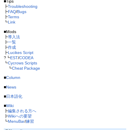
■Tips
┣
Troubleshooting
┣
FAQ
/
Bugs
┣
Terms
┗
Link
■Mods
┣
導入法
┣
一覧
┣
作成
┣
Lucikes Script
?┗
EST
/
CODEA
┗
Cycrows Scripts
┗
Cheat Package
■
Column
■
News
■
日本語化
■
Wiki
┣
編集される方へ
┣
Wikiへの要望
┗
MenuBar
/
練習