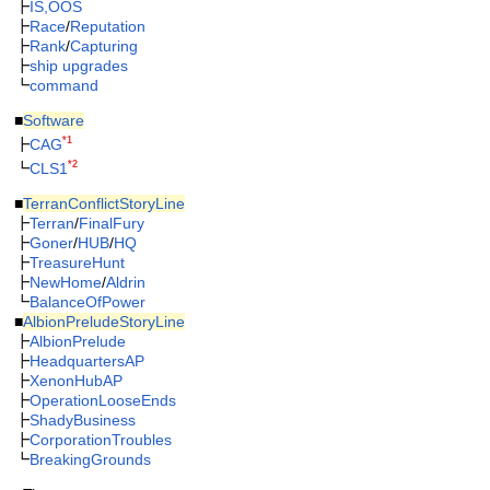
┣
IS,OOS
┣
Race
/
Reputation
┣
Rank
/
Capturing
┣
ship upgrades
┗
command
■
Software
*1
┣
CAG
*2
┗
CLS1
■
TerranConflictStoryLine
┣
Terran
/
FinalFury
┣
Goner
/
HUB
/
HQ
┣
TreasureHunt
┣
NewHome
/
Aldrin
┗
BalanceOfPower
■
AlbionPreludeStoryLine
┣
AlbionPrelude
┣
HeadquartersAP
┣
XenonHubAP
┣
OperationLooseEnds
┣
ShadyBusiness
┣
CorporationTroubles
┗
BreakingGrounds