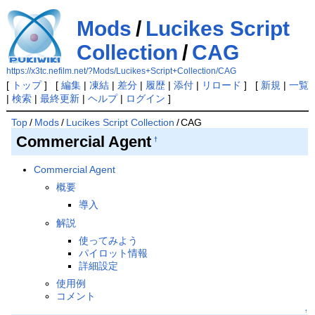
Mods
/
Lucikes Script
Collection
/
CAG
https://x3tc.nefilm.net/?Mods/Lucikes+Script+Collection/CAG
[
トップ
] [
編集
|
凍結
|
差分
|
履歴
|
添付
|
リロード
] [
新規
|
一覧
|
検索
|
最終更新
|
ヘルプ
|
ログイン
]
Top
/
Mods
/
Lucikes Script Collection
/
CAG
Commercial Agent
†
Commercial Agent
概要
導入
解説
使ってみよう
パイロット情報
詳細設定
使用例
コメント
↑