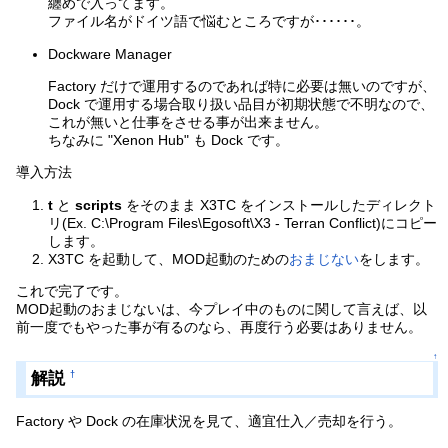
纏めで入ってます。
ファイル名がドイツ語で悩むところですが･･････。
Dockware Manager
Factory だけで運用するのであれば特に必要は無いのですが、
Dock で運用する場合取り扱い品目が初期状態で不明なので、
これが無いと仕事をさせる事が出来ません。
ちなみに "Xenon Hub" も Dock です。
導入方法
t
と
scripts
をそのまま X3TC をインストールしたディレクト
リ(Ex. C:\Program Files\Egosoft\X3 - Terran Conflict)にコピー
します。
X3TC を起動して、MOD起動のための
おまじない
をします。
これで完了です。
MOD起動のおまじないは、今プレイ中のものに関して言えば、以
前一度でもやった事が有るのなら、再度行う必要はありません。
↑
解説
†
Factory や Dock の在庫状況を見て、適宜仕入／売却を行う。