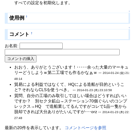
すべての設定を初期化します。
↑
使用例
†
↑
コメント
†
お名前:
おおう、ありがとうございます！･････余った大量のマーキュ
リーどうしようｗ第二工場でも作るかなぁｗ --
2014-01-24 (金) 21:
48:14
貿易による利益ではなくて、HQによる造船が目的というこ
と? それならCLSを使うべき。 --
2014-01-23 (木) 23:10:58
質問、自分の工場のみ取引してほしい場合はどうすればいい
ですか？ 別セクタ鉱山→ステーション70個ぐらいのコンプ
レックス→HQ で造船業してるんですがコレで1品一隻から
脱却できれば大分ありがたいんですが･･･orz --
2014-01-23 (木) 22:
27:48
最新の20件を表示しています。
コメントページを参照