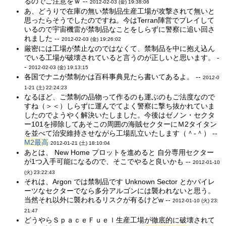
るのでご注意をｗ --
2012-02-03 (金) 19:38:06
あ、どうりで在庫の無い禁制品生産工場が攻撃されて無いと
思ったらそうでしたのですね。今はTerran陣営でプレイして
いるので宇宙機雷が禁制品なことをしらずに警察に追い回さ
れました --
2012-02-03 (金) 19:26:02
厳密には工場が禁止なのではなくて、禁制品を中に抱え込ん
でいる工場が破壊されていると言うのが正しいと思います。 -
-
2012-02-03 (金) 19:13:15
各国でナニが禁制かは百科事典見たら書いてあるよ。 --
2012-0
1-21 (土) 22:24:23
なるほど、ご禁制の品物って作るのも運ぶのもご法度なので
すね（＞＜）しらずに運んでてよく警察に撃ち抜かれていま
したのでようやく解決いたしました。今後はゼノン・セクタ
ー101を掃除してあそこの周囲の海賊セクターにＭ2タイタン
を並べて治安維持させながら工場乱立いたします（＾-＾） --
M2最高
2012-01-21 (土) 18:10:04
あとは、 New Home プロットを進めると 自分専用セクター
が1つ入手可能になるので、そこでやると良いかも --
2012-01-10
(火) 23:22:43
それは、Argon では禁制品です Unknown Sector とかパイレ
ーツなセクターでなら多分アルゴンには襲われないと思う。
当然それ以外に襲われるリスクが有るけどw --
2012-01-10 (火) 23:
21:47
どうやらＳｐａｃｅＦｕｅｌ生産工場が徹底的に破壊されて