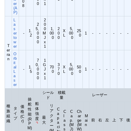
0
er
0
1
8
(A
P)
L
2
a
2
0
s
5,
0
1,
2
5,
1.
X
25
er
-
0
M
00
0
00
1
-
-
-
-
-
-
2
L
0
to
0
J
0
0
0
w
0
x
T
er
1
er
O
ra
rb
n
7
1
it
0,
G
3
5,
al
1.
70
X
50
-
0
J
7
00
1
-
-
-
-
-
-
L
5
0
L
0
0
x
0
0
a
0
1
s
er
シール
積載
レーザー
ド
量
操
船
舵
リ
種
価
タ
体
性
C
ア
族
格
C
C
Ch
イ
強
a
能
ク
組
l
a
ar
M
(C
最
p
プ
度
(R
前
右
左
上
下
後
a
p.
ge
ai
タ
織
r)
大
a
P
*1
s
(M
(M
n
ー
ci
M)
s
J)
W)
(M