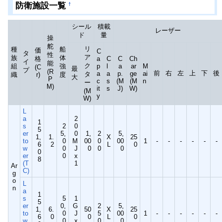
防衛施設一覧
†
シール
積載
レーザー
ド
量
操
舵
リ
種
船
価
C
タ
性
ア
族
体
格
a
C
C
Ch
イ
能
ク
組
強
p
l
a
ar
M
(C
最
プ
(R
前
右
左
上
下
後
a
a
p.
ge
ai
タ
織
r)
度
大
P
c
s
(M
(M
n
ー
M)
it
s
J)
W)
(M
y
W)
L
a
2
1
s
2
0
5
er
5,
0
1,
2
5,
1,
1.
X
25
to
0
M
00
0
00
1
-
-
-
-
-
-
6
2
L
0
w
0
J
0
0
0
0
er
0
x
8
(T
1
Ar
C)
g
o
L
n
a
1
s
5
1
5
er
0,
G
2
5,
1,
6.
50
X
25
to
0
J
5
00
1
-
-
-
-
-
-
6
0
0
L
0
w
0
x
0
0