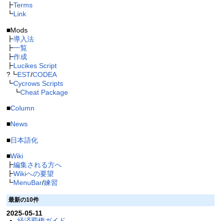
┣
Terms
┗
Link
■Mods
┣
導入法
┣
一覧
┣
作成
┣
Lucikes Script
?┗
EST
/
CODEA
┗
Cycrows Scripts
┗
Cheat Package
■
Column
■
News
■
日本語化
■
Wiki
┣
編集される方へ
┣
Wikiへの要望
┗
MenuBar
/
練習
最新の10件
2025-05-11
経済覇権ガイド