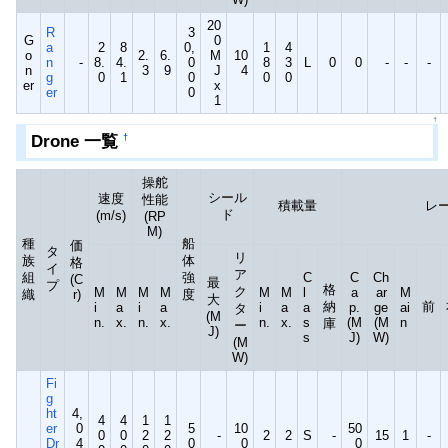
20
R
3
G
0
a
2
8
0,
1
4
o
2.
6.
M
10
n
-
8.
4.
0
8
3
L
0
0
-
-
-
n
3
9
J
4
g
0
1
0
0
0
er
x
er
0
1
↑
Drone 一覧
†
操舵
シール
速度
性能
積載量
レ
ド
(m/s)
(RP
M)
種
船
価
タ
リ
族
体
格
イ
ア
組
強
C
C
Ch
(C
最
プ
格
ク
M
M
M
M
M
M
l
a
ar
M
織
r)
度
大
納
前
i
a
i
a
i
a
a
p.
ge
ai
タ
(M
n.
x.
n.
x.
n.
x.
s
(M
(M
n
庫
ー
J)
s
J)
W)
(M
W)
Fi
g
ht
4,
4
4
1
1
er
0
5
10
50
0
0
2
2
-
2
2
S
-
15
1
-
Dr
4
0
0
0