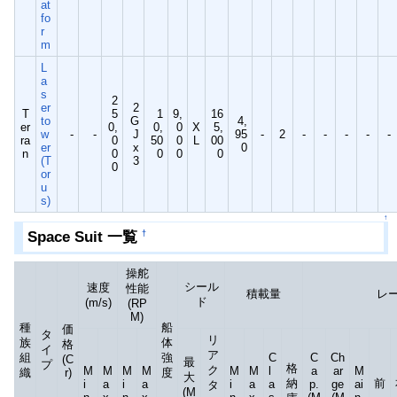
at
fo
r
m
L
a
s
2
er
2
T
5
1
9,
16
to
G
4,
er
0,
0,
0
X
5,
w
-
-
J
95
-
2
-
-
-
-
-
ra
0
50
0
L
00
er
x
0
n
0
0
0
0
(T
3
0
or
u
s)
↑
Space Suit 一覧
†
操舵
シール
速度
性能
積載量
レ
ド
(m/s)
(RP
M)
種
船
価
タ
リ
族
体
格
イ
ア
組
強
C
C
Ch
(C
最
プ
格
ク
M
M
M
M
M
M
l
a
ar
M
織
r)
度
大
納
前
i
a
i
a
i
a
a
p.
ge
ai
タ
(M