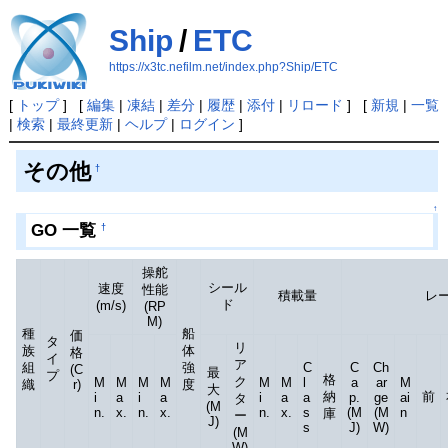
Ship
/
ETC
https://x3tc.nefilm.net/index.php?Ship/ETC
[
トップ
] [
編集
|
凍結
|
差分
|
履歴
|
添付
|
リロード
] [
新規
|
一覧
|
検索
|
最終更新
|
ヘルプ
|
ログイン
]
その他
†
↑
GO 一覧
†
操舵
シール
速度
性能
積載量
レ
ド
(m/s)
(RP
M)
種
船
価
タ
リ
族
体
格
イ
ア
組
強
C
C
Ch
(C
最
プ
格
ク
M
M
M
M
M
M
l
a
ar
M
織
r)
度
大
納
前
i
a
i
a
i
a
a
p.
ge
ai
タ
(M
n.
x.
n.
x.
n.
x.
s
(M
(M
n
庫
ー
J)
s
J)
W)
(M
W)