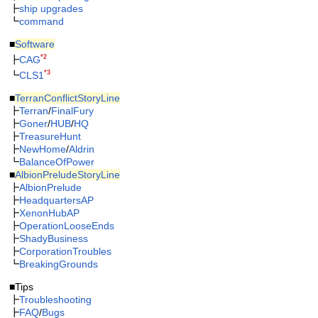
┣
ship upgrades
┗
command
■
Software
*2
┣
CAG
*3
┗
CLS1
■
TerranConflictStoryLine
┣
Terran
/
FinalFury
┣
Goner
/
HUB
/
HQ
┣
TreasureHunt
┣
NewHome
/
Aldrin
┗
BalanceOfPower
■
AlbionPreludeStoryLine
┣
AlbionPrelude
┣
HeadquartersAP
┣
XenonHubAP
┣
OperationLooseEnds
┣
ShadyBusiness
┣
CorporationTroubles
┗
BreakingGrounds
■Tips
┣
Troubleshooting
┣
FAQ
/
Bugs