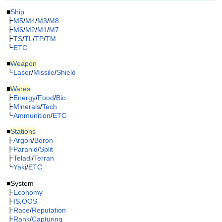
■
Ship
┣
M5
/
M4
/
M3
/
M8
┣
M6
/
M2
/
M1
/
M7
┣
TS
/
TL
/
TP
/
TM
┗
ETC
■
Weapon
┗
Laser
/
Missile
/
Shield
■
Wares
┣
Energy
/
Food
/
Bio
┣
Minerals
/
Tech
┗
Ammunition
/
ETC
■
Stations
┣
Argon
/
Boron
┣
Paranid
/
Split
┣
Teladi
/
Terran
┗
Yaki
/
ETC
■System
┣
Economy
┣
IS,OOS
┣
Race
/
Reputation
┣
Rank
/
Capturing