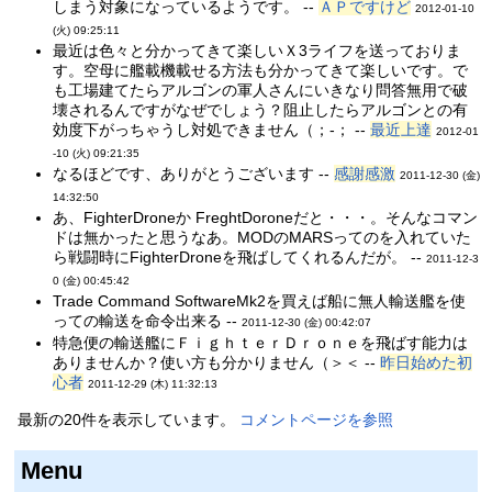
しまう対象になっているようです。 --
ＡＰですけど
2012-01-10
(火) 09:25:11
最近は色々と分かってきて楽しいＸ3ライフを送っておりま
す。空母に艦載機載せる方法も分かってきて楽しいです。で
も工場建てたらアルゴンの軍人さんにいきなり問答無用で破
壊されるんですがなぜでしょう？阻止したらアルゴンとの有
効度下がっちゃうし対処できません（；-； --
最近上達
2012-01
-10 (火) 09:21:35
なるほどです、ありがとうございます --
感謝感激
2011-12-30 (金)
14:32:50
あ、FighterDroneか FreghtDoroneだと・・・。そんなコマン
ドは無かったと思うなあ。MODのMARSってのを入れていた
ら戦闘時にFighterDroneを飛ばしてくれるんだが。 --
2011-12-3
0 (金) 00:45:42
Trade Command SoftwareMk2を買えば船に無人輸送艦を使
っての輸送を命令出来る --
2011-12-30 (金) 00:42:07
特急便の輸送艦にＦｉｇｈｔｅｒＤｒｏｎｅを飛ばす能力は
ありませんか？使い方も分かりません（＞＜ --
昨日始めた初
心者
2011-12-29 (木) 11:32:13
最新の20件を表示しています。
コメントページを参照
Menu