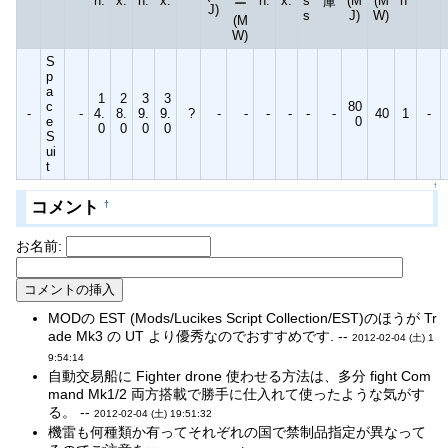
n.
x.
n.
x.
n.
x.
s
(M
(M
n
庫
ー
J)
s
J)
W)
(M
W)
S
p
a
1
2
3
3
c
80
-
-
4.
8.
9.
9.
?
-
-
-
-
-
-
40
1
-
e
0
0
0
0
0
S
ui
t
↑
コメント
†
お名前:
MODの EST (Mods/Lucikes Script Collection/EST)のほうが Tr
ade Mk3 の UT より優秀なのでおすすめです. --
2012-02-04 (土) 1
9:54:14
自動交易船に Fighter drone 使わせる方法は、多分 fight Com
mand Mk1/2 両方搭載で勝手に仕入れて使ったような気がす
る。 --
2012-02-04 (土) 19:51:32
機雷も何種類か有ってそれぞれの国で禁制品指定が異なって