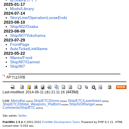
2025-01-17
Mods/Library
2024-07-14
StoryLine/OperationLooseEnds
2023-08-10
Ship/M2/Osaka
2023-08-09
Ship/M7/Yokohama
2023-07-29
FrontPage
AutoTicketLinkName
2023-05-22
Wares/Food
Ship/M7/Gannet
Ship/M7
*1
APでは10倍
(4439d)
Last-modified: 2014-06-11 (水) 21:11:16
Link:
MenuBar
Ship/ETC/Drone
Ship/ETC/Lasertower
(1687d)
(2004d)
(3092d)
Ship/ETC/Orbital_Weapons_Platform
Ship/GO/Ranger
(4439d)
(4464d)
Comments/Ship/ETC
(5297d)
Site admin:
Nefilm
PukiWiki 1.5.4
© 2001-2022
PukiWiki Development Team
. Powered by PHP 8.1.21. HTML
convert time: 0.033 sec.