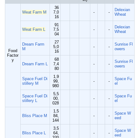
36
Delexian
Weat Farm M
7,0
-
-
Wheat
16
91
Delexian
Weat Farm L
7,5
-
-
Wheat
04
27
Dream Farm
Sunrise Fl
5,0
-
-
M
owers
Food
16
Factor
68
y
Sunrise Fl
Dream Farm L
7,4
-
-
owers
80
1,9
Space Fuel Di
Space Fu
99,
-
-
stillery M
el
980
5,5
Space Fuel Di
Space Fu
00,
-
-
stillery L
el
028
1,5
Space W
Bliss Place M
84,
-
-
eed
144
3,5
Space W
Bliss Place L
64,
-
-
eed
320