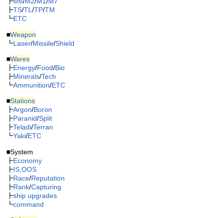
┣
M6
/
M2
/
M1
/
M7
┣
TS
/
TL
/
TP
/
TM
┗
ETC
■
Weapon
┗
Laser
/
Missile
/
Shield
■
Wares
┣
Energy
/
Food
/
Bio
┣
Minerals
/
Tech
┗
Ammunition
/
ETC
■
Stations
┣
Argon
/
Boron
┣
Paranid
/
Split
┣
Teladi
/
Terran
┗
Yaki
/
ETC
■System
┣
Economy
┣
IS,OOS
┣
Race
/
Reputation
┣
Rank
/
Capturing
┣
ship upgrades
┗
command