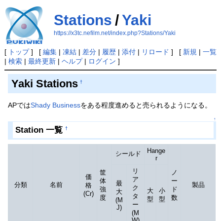
Stations
/
Yaki
https://x3tc.nefilm.net/index.php?Stations/Yaki
[
トップ
] [
編集
|
凍結
|
差分
|
履歴
|
添付
|
リロード
] [
新規
|
一覧
|
検索
|
最終更新
|
ヘルプ
|
ログイン
]
Yaki Stations
†
APでは
Shady Business
をある程度進めると売られるようになる。
↑
Station 一覧
†
Hange
シールド
r
リ
筐
ノ
価
ア
体
ー
最
分類
名前
製品
格
ク
強
ド
大
小
大
(Cr)
タ
度
数
型
型
(M
ー
J)
(M
W)