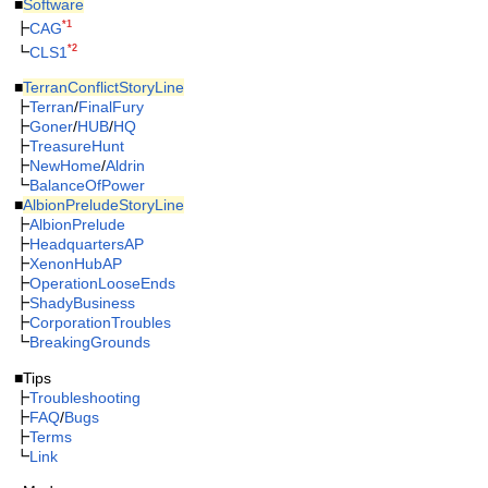
■
Software
*1
┣
CAG
*2
┗
CLS1
■
TerranConflictStoryLine
┣
Terran
/
FinalFury
┣
Goner
/
HUB
/
HQ
┣
TreasureHunt
┣
NewHome
/
Aldrin
┗
BalanceOfPower
■
AlbionPreludeStoryLine
┣
AlbionPrelude
┣
HeadquartersAP
┣
XenonHubAP
┣
OperationLooseEnds
┣
ShadyBusiness
┣
CorporationTroubles
┗
BreakingGrounds
■Tips
┣
Troubleshooting
┣
FAQ
/
Bugs
┣
Terms
┗
Link