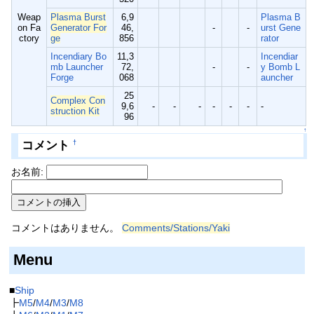
Weap
Plasma Burst
6,9
Plasma B
on Fa
Generator For
46,
-
-
urst Gene
ctory
ge
856
rator
Incendiary Bo
11,3
Incendiar
mb Launcher
72,
-
-
y Bomb L
Forge
068
auncher
25
Complex Con
9,6
-
-
-
-
-
-
-
struction Kit
96
↑
コメント
†
お名前:
コメントはありません。
Comments/Stations/Yaki
Menu
■
Ship
┣
M5
/
M4
/
M3
/
M8