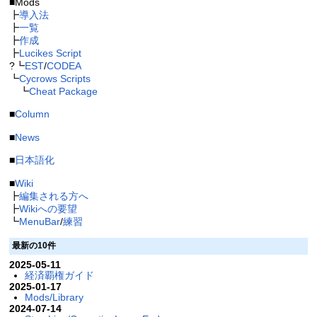
■Mods
┣
導入法
┣
一覧
┣
作成
┣
Lucikes Script
?┗
EST
/
CODEA
┗
Cycrows Scripts
┗
Cheat Package
■
Column
■
News
■
日本語化
■
Wiki
┣
編集される方へ
┣
Wikiへの要望
┗
MenuBar
/
練習
最新の10件
2025-05-11
経済覇権ガイド
2025-01-17
Mods/Library
2024-07-14