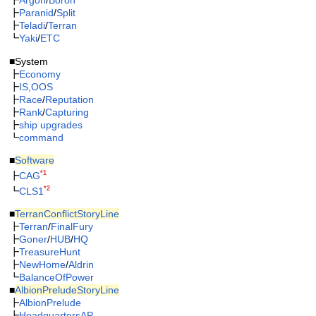
┣
Argon
/
Boron
┣
Paranid
/
Split
┣
Teladi
/
Terran
┗
Yaki
/
ETC
■System
┣
Economy
┣
IS,OOS
┣
Race
/
Reputation
┣
Rank
/
Capturing
┣
ship upgrades
┗
command
■
Software
*1
┣
CAG
*2
┗
CLS1
■
TerranConflictStoryLine
┣
Terran
/
FinalFury
┣
Goner
/
HUB
/
HQ
┣
TreasureHunt
┣
NewHome
/
Aldrin
┗
BalanceOfPower
■
AlbionPreludeStoryLine
┣
AlbionPrelude
┣
HeadquartersAP