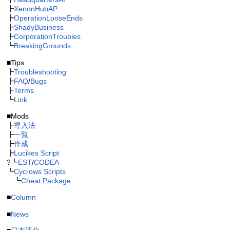
┣
XenonHubAP
┣
OperationLooseEnds
┣
ShadyBusiness
┣
CorporationTroubles
┗
BreakingGrounds
■Tips
┣
Troubleshooting
┣
FAQ
/
Bugs
┣
Terms
┗
Link
■Mods
┣
導入法
┣
一覧
┣
作成
┣
Lucikes Script
?┗
EST
/
CODEA
┗
Cycrows Scripts
┗
Cheat Package
■
Column
■
News