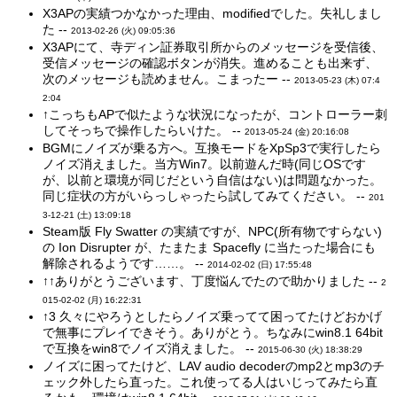
X3APの実績つかなかった理由、modifiedでした。失礼しまし
た --
2013-02-26 (火) 09:05:36
X3APにて、寺ディン証券取引所からのメッセージを受信後、
受信メッセージの確認ボタンが消失。進めることも出来ず、
次のメッセージも読めません。こまったー --
2013-05-23 (木) 07:4
2:04
↑こっちもAPで似たような状況になったが、コントローラー刺
してそっちで操作したらいけた。 --
2013-05-24 (金) 20:16:08
BGMにノイズが乗る方へ。互換モードをXpSp3で実行したら
ノイズ消えました。当方Win7。以前遊んだ時(同じOSです
が、以前と環境が同じだという自信はない)は問題なかった。
同じ症状の方がいらっしゃったら試してみてください。 --
201
3-12-21 (土) 13:09:18
Steam版 Fly Swatter の実績ですが、NPC(所有物ですらない)
の Ion Disrupter が、たまたま Spacefly に当たった場合にも
解除されるようです……。 --
2014-02-02 (日) 17:55:48
↑↑ありがとうございます、丁度悩んでたので助かりました --
2
015-02-02 (月) 16:22:31
↑3 久々にやろうとしたらノイズ乗ってて困ってたけどおかげ
で無事にプレイできそう。ありがとう。ちなみにwin8.1 64bit
で互換をwin8でノイズ消えました。 --
2015-06-30 (火) 18:38:29
ノイズに困ってたけど、LAV audio decoderのmp2とmp3のチ
ェック外したら直った。これ使ってる人はいじってみたら直