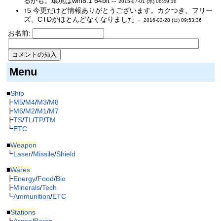
るかも。環境はwin8.1 64bit --
2015-07-01 (水) 06:49:16
↑5 今更だけど情報ありがとうございます。カクつき、フリー
ズ、CTDがほとんどなくなりました --
2016-02-28 (日) 09:53:36
お名前:
Menu
■
Ship
┣
M5
/
M4
/
M3
/
M8
┣
M6
/
M2
/
M1
/
M7
┣
TS
/
TL
/
TP
/
TM
┗
ETC
■
Weapon
┗
Laser
/
Missile
/
Shield
■
Wares
┣
Energy
/
Food
/
Bio
┣
Minerals
/
Tech
┗
Ammunition
/
ETC
■
Stations