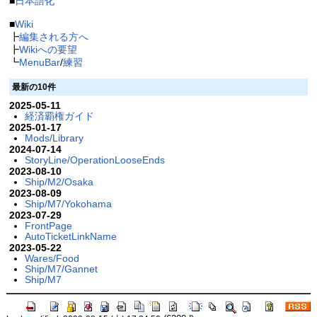
■
日本語化
■
Wiki
┣
編集される方へ
┣
Wikiへの要望
┗
MenuBar
/
練習
最新の10件
2025-05-11
経済覇権ガイド
2025-01-17
Mods/Library
2024-07-14
StoryLine/OperationLooseEnds
2023-08-10
Ship/M2/Osaka
2023-08-09
Ship/M7/Yokohama
2023-07-29
FrontPage
AutoTicketLinkName
2023-05-22
Wares/Food
Ship/M7/Gannet
Ship/M7