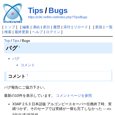
Tips
/
Bugs
https://x3tc.nefilm.net/index.php?Tips/Bugs
[
トップ
] [
編集
|
凍結
|
差分
|
履歴
|
添付
|
リロード
] [
新規
|
一覧
|
検索
|
最終更新
|
ヘルプ
|
ログイン
]
Top
/
Tips
/
Bugs
バグ
†
バグ
コメント
↑
コメント
†
バグ報告にご協力下さい。
最新の10件を表示しています。
コメントページを参照
X3AP 2.5.3 日本語版 アルゴンピースキーパー任務終了時、実
績つかず。そのセーブでは実績が一個も完了しなかった --
201
3-02-21 (木) 06:56:46